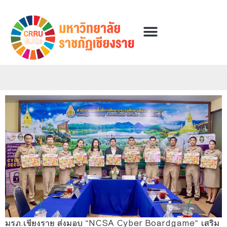
มรภ.เชียงราย ส่งมอบ “NCSA Cyber Boardgame” เสริม