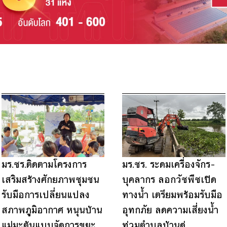
4
5
6
7
8
9
10
11
12
13
14
มร.ชร.ติดตามโครงการ
มร.ชร. ระดมเครื่องจักร–
เสริมสร้างศักยภาพชุมชน
บุคลากร ลอกวัชพืชเปิด
รับมือการเปลี่ยนแปลง
ทางน้ำ เตรียมพร้อมรับมือ
สภาพภูมิอากาศ หนุนบ้าน
อุทกภัย ลดความเสี่ยงน้ำ
แม่มะต้นแบบจัดการขยะ
ท่วมตำบลบ้านดู่