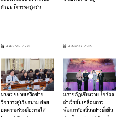
ด้วยนวัตกรรมชุมชน
11
12
13
17
11
13
17
4 สิงหาคม 2569
4 สิงหาคม 2569
มร.ชร.ขยายเครือข่าย
ม.ราชภัฏเชียงราย โชว์ผล
วิชาการสู่เวียดนาม ต่อย
สำเร็จขับเคลื่อนการ
อดความร่วมมือภายใต้
พัฒนาท้องถิ่นอย่างยั่งยืน