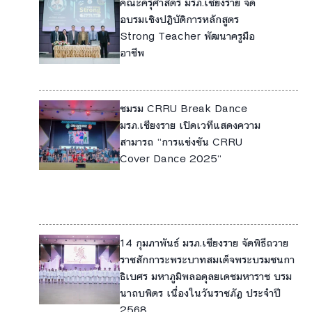
คณะครุศาสตร์ มรภ.เชียงราย จัด
4
อบรมเชิงปฏิบัติการหลักสูตร
Strong Teacher พัฒนาครูมือ
5
อาชีพ
17
ชมรม CRRU Break Dance
3
มรภ.เชียงราย เปิดเวทีแสดงความ
สามารถ “การแข่งขัน CRRU
5
Cover Dance 2025”
10
17
14 กุมภาพันธ์ มรภ.เชียงราย จัดพิธีถวาย
5
ราชสักการะพระบาทสมเด็จพระบรมชนกา
ธิเบศร มหาภูมิพลอดุลยเดชมหาราช บรม
นาถบพิตร เนื่องในวันราชภัฏ ประจำปี
2568