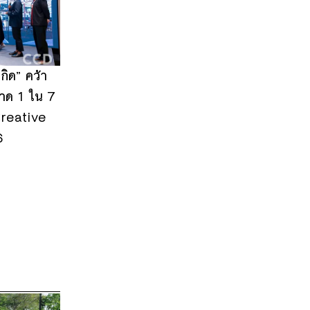
ิด” คว้า
าด 1 ใน 7
 Creative
6