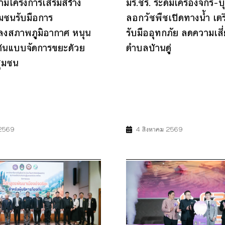
ตามโครงการเสริมสร้าง
มร.ชร. ระดมเครื่องจักร–
มชนรับมือการ
ลอกวัชพืชเปิดทางน้ำ เต
ลงสภาพภูมิอากาศ หนุน
รับมืออุทกภัย ลดความเสี่
ต้นแบบจัดการขยะด้วย
ตำบลบ้านดู่
ชุมชน
13
17
11
13
17
 2569
4 สิงหาคม 2569