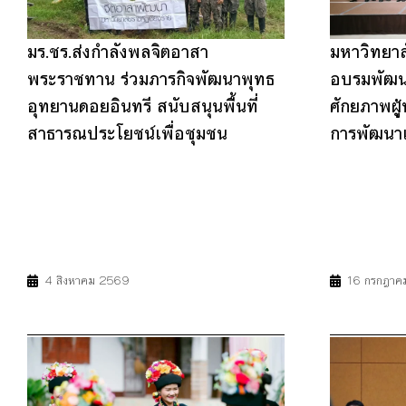
มร.ชร.ส่งกำลังพลจิตอาสา
มหาวิทยาล
พระราชทาน ร่วมภารกิจพัฒนาพุทธ
อบรมพัฒนา
อุทยานดอยอินทรี สนับสนุนพื้นที่
ศักยภาพผู้
สาธารณประโยชน์เพื่อชุมชน
การพัฒนาเม
11
16
17
4
7
4 สิงหาคม 2569
16 กรกฎาค