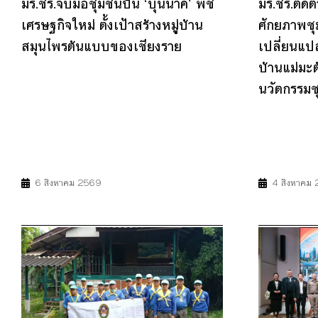
มร.ชร.จับมือชุมชนปั้น ‘บุนนาค’ พืช
มร.ชร.ติด
เศรษฐกิจใหม่ ตั้งเป้าสร้างหมู่บ้าน
ศักยภาพชุ
สมุนไพรต้นแบบของเชียงราย
เปลี่ยนแป
บ้านแม่มะ
นวัตกรรม
8
11
17
11
12
6 สิงหาคม 2569
4 สิงหาคม