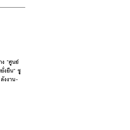
าง “ศูนย์
ั่งยืน” ชู
ลังงาน–
ียงแสน
12
13