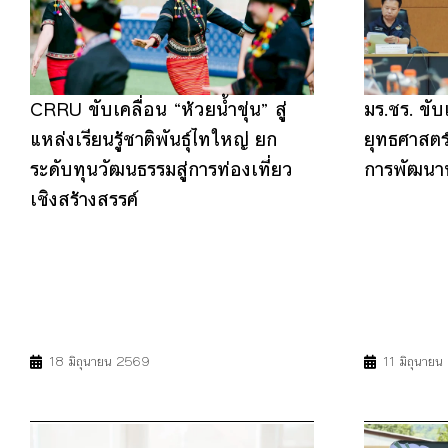
CRRU ขับเคลื่อน “ห้วยน้ำขุ่น” สู่
มร.ชร. ขับ
แหล่งเรียนรู้ชาติพันธุ์ไทใหญ่ ยก
ยุทธศาสตร์
ระดับทุนวัฒนธรรมสู่การท่องเที่ยว
การพัฒนาท
เชิงสร้างสรรค์
4
8
11
17
4
11
18 มิถุนายน 2569
11 มิถุนาย