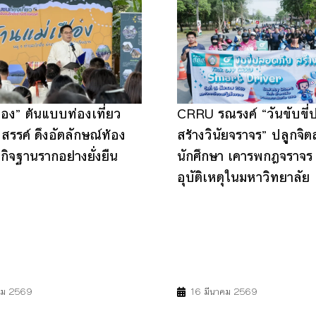
ือง” ต้นแบบท่องเที่ยว
CRRU รณรงค์ “วันขับขี่
สรรค์ ดึงอัตลักษณ์ท้อง
สร้างวินัยจราจร” ปลูกจิต
ฐกิจฐานรากอย่างยั่งยืน
นักศึกษา เคารพกฎจราจร
อุบัติเหตุในมหาวิทยาลัย
15
17
3
11
คม 2569
16 มีนาคม 2569