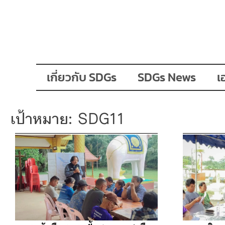
เกี่ยวกับ SDGs
SDGs News
เ
เป้าหมาย: SDG11