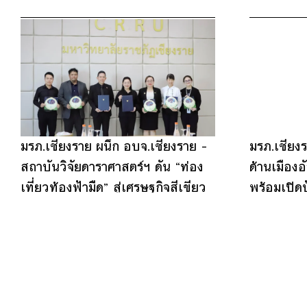
มรภ.เชียงราย ผนึก อบจ.เชียงราย –
มรภ.เชียง
สถาบันวิจัยดาราศาสตร์ฯ ดัน “ท่อง
ด้านเมืองอ
เที่ยวท้องฟ้ามืด” สู่เศรษฐกิจสีเขียว
พร้อมเปิด
Agricultur
8
9
11
12
13
15
17
2
4