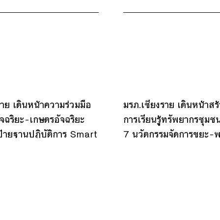
ราย เดินหน้าความร่วมมือ
มรภ.เชียงราย เดินหน้าสร้
ัจฉริยะ–เกษตรอัจฉริยะ
การเรียนรู้ทรัพยากรชุมชนย
ป้ายฐานปฏิบัติการ Smart
7 นวัตกรรมจัดการขยะ–พ
e ณ เซี่ยงไฮ้
เกษตร ต่อยอดสู่ชุมชนเช
3
6
7
8
11
9
11
17
14
15