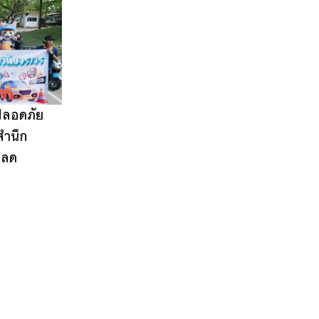
ปลอดภัย
สำนึก
 ลด