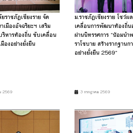
ัยราชภัฏเชียงราย จัด
ม.ราชภัฏเชียงราย โชว์ผล
เมืองอัจฉริยะฯ เสริม
เคลื่อนการพัฒนาท้องถิ่นอย
บริหารท้องถิ่น ขับเคลื่อน
ผ่านนิทรรศการ “น้อมนำ
ืองอย่างยั่งยืน
ราโชบาย สร้างรากฐานก
อย่างยั่งยืน 2569”
9
11
17
4
8
9
11
17
ม 2569
3 กรกฎาคม 2569