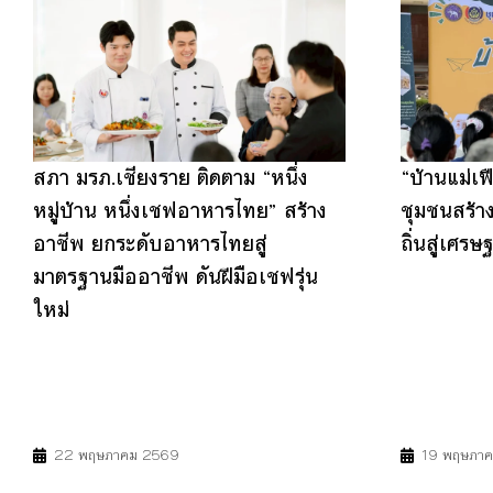
สภา มรภ.เชียงราย ติดตาม “หนึ่ง
“บ้านแม่เฟ
หมู่บ้าน หนึ่งเชฟอาหารไทย” สร้าง
ชุมชนสร้าง
อาชีพ ยกระดับอาหารไทยสู่
ถิ่นสู่เศรษ
มาตรฐานมืออาชีพ ดันฝีมือเชฟรุ่น
ใหม่
4
8
9
11
17
8
11
22 พฤษภาคม 2569
19 พฤษภา