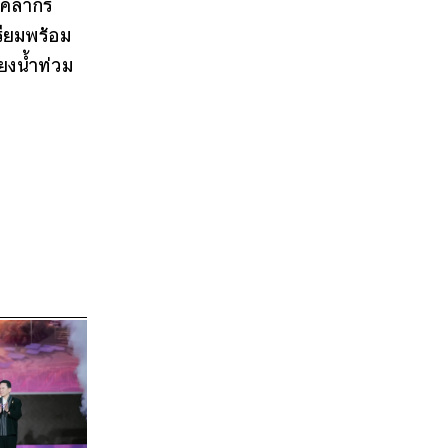
บุคลากร
รียมพร้อม
ยงน้ำท่วม