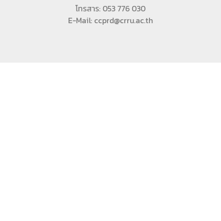
โทรสาร: 053 776 030
E-Mail: ccprd@crru.ac.th