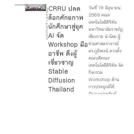
1
CRRU ปลด
วันที่ 19 มิถุนายน
9
4
มิ
2569 คณะ
ถุ
ล็อกศักยภาพ
น
า
เทคโนโลยีดิจิทัล
8
ย
นักศึกษาสู่ยุค
น
มหาวิทยาลัยราชภัฏ
2
5
AI จัด
9
6
เชียงราย นำโดย ผู้
9
Workshop มือ
ช่วยศาสตราจารย์
1
ดร.ภูมิพงษ์ ดวงตั้ง
อาชีพ ดึงผู้
7
คณบดีคณะ
เชี่ยวชาญ
เทคโนโลยีดิจิทัล จัด
Stable
กิจกรรม
Diffusion
Workshop ด้าน
การประยุกต์ใช้
Thailand
ปัญญาประดิษฐ์
ถ่ายทอด
(AI) : A...
เทคนิค
Generative
AI และพลัง