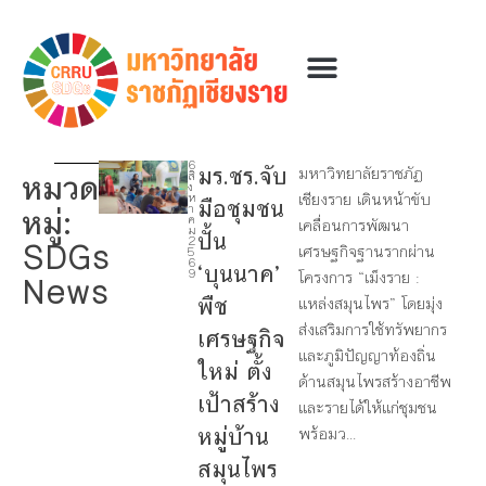
6
มร.ชร.จับ
มหาวิทยาลัยราชภัฏ
หมวด
สิ
8
ง
เชียงราย เดินหน้าขับ
ห
มือชุมชน
หมู่:
า
ค
เคลื่อนการพัฒนา
1
ม
ปั้น
2
SDGs
เศรษฐกิจฐานรากผ่าน
1
5
6
‘บุนนาค’
9
โครงการ “เม็งราย :
News
1
พืช
แหล่งสมุนไพร” โดยมุ่ง
7
ส่งเสริมการใช้ทรัพยากร
เศรษฐกิจ
และภูมิปัญญาท้องถิ่น
ใหม่ ตั้ง
ด้านสมุนไพรสร้างอาชีพ
เป้าสร้าง
และรายได้ให้แก่ชุมชน
หมู่บ้าน
พร้อมว...
สมุนไพร