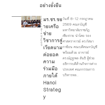
อย่างยั่งยืน
1
มร.ชร.ขย
วันที่ 8–12 กรกฎาคม
2
4
ก
2569 คณะบัญชี
ร
ายเครือ
ก
ฎ
มหาวิทยาลัยราชภัฏ
9
า
ข่าย
ค
เชียงราย นำโดย รอง
ม
2
วิชาการสู่
1
5
ศาสตราจารย์ ดร.กัสมา
6
7
9
เวียดนาม
กาซ้อน คณบดีคณะบัญชี
พร้อมด้วย อาจารย์
ต่อยอด
ดร.ณัฏฐพล สันธิ ผู้ช่วย
ความ
อธิการบดีด้านกิจการต่าง
ร่วมมือ
ประเทศ คณะกรรมการ
ภายใต้
บริหารหล...
Hanoi
Strateg
y