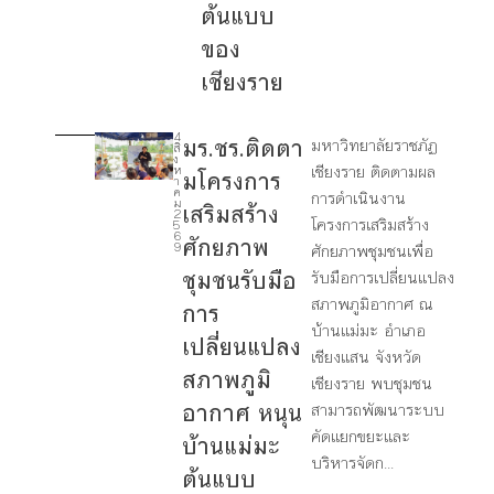
ต้นแบบ
ของ
เชียงราย
4
มร.ชร.ติดตา
มหาวิทยาลัยราชภัฏ
สิ
1
ง
เชียงราย ติดตามผล
ห
มโครงการ
1
า
ค
การดำเนินงาน
ม
เสริมสร้าง
2
โครงการเสริมสร้าง
1
5
6
ศักยภาพ
2
9
ศักยภาพชุมชนเพื่อ
ชุมชนรับมือ
รับมือการเปลี่ยนแปลง
1
สภาพภูมิอากาศ ณ
การ
3
บ้านแม่มะ อำเภอ
เปลี่ยนแปลง
เชียงแสน จังหวัด
1
สภาพภูมิ
เชียงราย พบชุมชน
7
อากาศ หนุน
สามารถพัฒนาระบบ
คัดแยกขยะและ
บ้านแม่มะ
บริหารจัดก...
ต้นแบบ