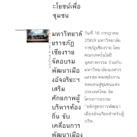
ะโยชน์เพื่อ
ชุมชน
1
มหาวิทยาลั
วันที่ 16 กรกฎาคม
6
4
ก
2569 มหาวิทยาลัย
ร
ยราชภัฏ
ก
ฎ
ราชภัฏเชียงราย โดย
7
า
เชียงราย
ค
คณะเทคโนโลยี
ม
2
จัดอบรม
9
5
อุตสาหกรรม ร่วมกับ
6
9
พัฒนาเมือ
มหาวิทยาลัยนเรศวร
1
และสมาคมพลังงาน
งอัจฉริยะฯ
1
ทดแทนสู่ชุมชนแห่ง
เสริม
ประเทศไทย จัด
1
ศักยภาพผู้
โครงการอบรม
7
บริหารท้อง
“หลักสูตรการพัฒนา
เมืองอัจฉริยะสำหรับผู้
ถิ่น ขับ
บริห...
เคลื่อนการ
พัฒนาเมือง