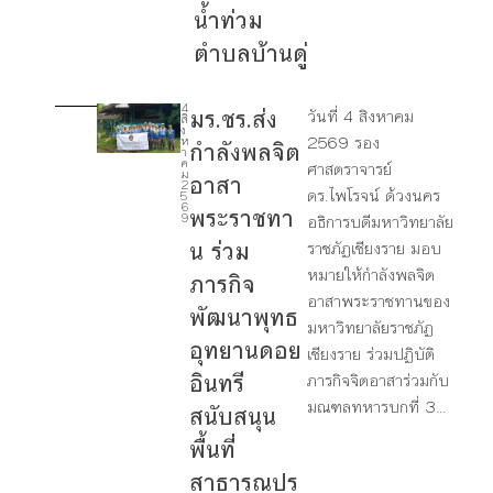
น้ำท่วม
ตำบลบ้านดู่
4
มร.ชร.ส่ง
วันที่ 4 สิงหาคม
สิ
1
ง
2569 รอง
ห
กำลังพลจิต
1
า
ค
ศาสตราจารย์
ม
อาสา
2
ดร.ไพโรจน์ ด้วงนคร
1
5
6
พระราชทา
6
9
อธิการบดีมหาวิทยาลัย
น ร่วม
ราชภัฏเชียงราย มอบ
1
หมายให้กำลังพลจิต
ภารกิจ
7
อาสาพระราชทานของ
พัฒนาพุทธ
มหาวิทยาลัยราชภัฏ
อุทยานดอย
เชียงราย ร่วมปฏิบัติ
อินทรี
ภารกิจจิตอาสาร่วมกับ
มณฑลทหารบกที่ 3...
สนับสนุน
พื้นที่
สาธารณปร