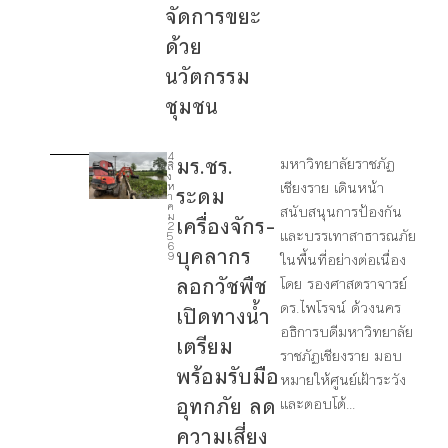
จัดการขยะ
ด้วย
นวัตกรรม
ชุมชน
4
มร.ชร.
มหาวิทยาลัยราชภัฏ
สิ
1
ง
เชียงราย เดินหน้า
ห
ระดม
1
า
ค
สนับสนุนการป้องกัน
ม
เครื่องจักร–
2
และบรรเทาสาธารณภัย
1
5
6
บุคลากร
3
9
ในพื้นที่อย่างต่อเนื่อง
ลอกวัชพืช
โดย รองศาสตราจารย์
1
ดร.ไพโรจน์ ด้วงนคร
เปิดทางน้ำ
7
อธิการบดีมหาวิทยาลัย
เตรียม
ราชภัฏเชียงราย มอบ
พร้อมรับมือ
หมายให้ศูนย์เฝ้าระวัง
อุทกภัย ลด
และตอบโต้...
ความเสี่ยง