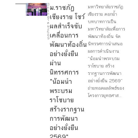
3
ม.ราชภัฏ
มหาวิทยาลัยราชภัฏ
ก
4
ร
เชียงราย ตอกย้ำ
ก
เชียงราย โชว์
ฎ
า
บทบาทการเป็น
8
ค
ผลสำเร็จขับ
ม
มหาวิทยาลัยเพื่อการ
2
5
เคลื่อนการ
9
6
พัฒนาท้องถิ่น จัด
9
พัฒนาท้องถิ่น
นิทรรศการนำเสนอ
1
ผลการดำเนินงาน
อย่างยั่งยืน
1
“น้อมนำพระบรม
ผ่าน
ราโชบาย สร้าง
1
นิทรรศการ
รากฐานการพัฒนา
7
“น้อมนำ
อย่างยั่งยืน 2569”
ถ่ายทอดผลลัพธ์ของ
พระบรม
โครงการยุทธศาส...
ราโชบาย
สร้างรากฐาน
การพัฒนา
อย่างยั่งยืน
2569”