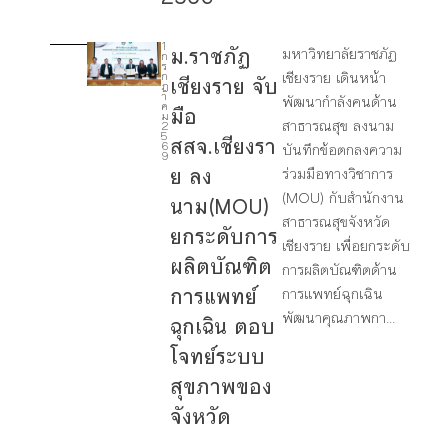
1
ม.ราชภัฏ
มหาวิทยาลัยราชภัฏ
ก
3
ร
เชียงราย เดินหน้า
ก
เชียงราย จับ
ฎ
า
พัฒนากำลังคนด้าน
4
ค
มือ
ม
สาธารณสุข ลงนาม
2
5
สสจ.เชียงรา
1
6
บันทึกข้อตกลงความ
9
7
ย ลง
ร่วมมือทางวิชาการ
(MOU) กับสำนักงาน
นาม(MOU)
สาธารณสุขจังหวัด
ยกระดับการ
เชียงราย เพื่อยกระดับ
ผลิตบัณฑิต
การผลิตบัณฑิตด้าน
การแพทย์
การแพทย์ฉุกเฉิน
พัฒนาคุณภาพกา...
ฉุกเฉิน ตอบ
โจทย์ระบบ
สุขภาพของ
จังหวัด