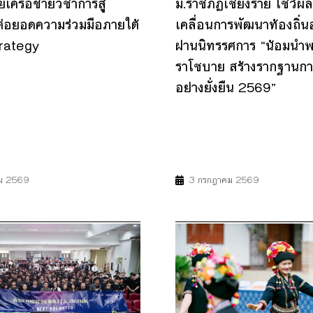
เครือข่ายวิชาการสู่
ม.ราชภัฏเชียงราย โชว์ผล
ต่อยอดความร่วมมือภายใต้
เคลื่อนการพัฒนาท้องถิ่นอย
rategy
ผ่านนิทรรศการ “น้อมนำ
ราโชบาย สร้างรากฐานก
อย่างยั่งยืน 2569”
17
4
8
9
11
17
ม 2569
3 กรกฎาคม 2569