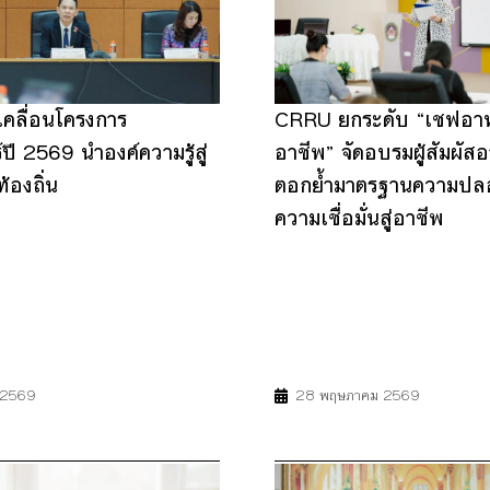
เคลื่อนโครงการ
CRRU ยกระดับ “เชฟอาห
ปี 2569 นำองค์ความรู้สู่
อาชีพ” จัดอบรมผู้สัมผัส
้องถิ่น
ตอกย้ำมาตรฐานความปลอ
ความเชื่อมั่นสู่อาชีพ
16
17
3
4
8
12
น 2569
28 พฤษภาคม 2569