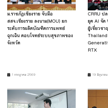
ม.ราชภัฏเชียงราย จับมือ
CRRU ปลดล
สสจ.เชียงราย ลงนาม(MOU) ยก
ยุค AI จั
ระดับการผลิตบัณฑิตการแพทย์
ผู้เชี่ยว
ฉุกเฉิน ตอบโจทย์ระบบสุขภาพของ
Thailand
จังหวัด
Generati
RTX
3
4
17
4
8
1 กรกฎาคม 2569
19 มิถุนาย