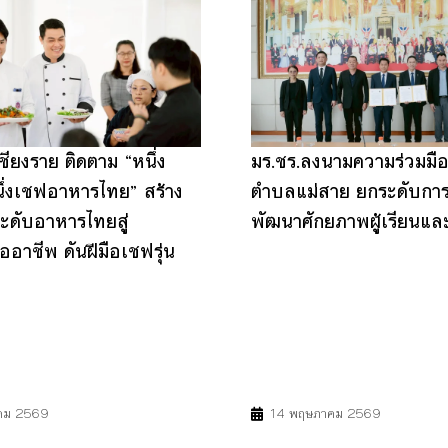
ียงราย ติดตาม “หนึ่ง
มร.ชร.ลงนามความร่วมมื
นึ่งเชฟอาหารไทย” สร้าง
ตำบลแม่สาย ยกระดับการ
ะดับอาหารไทยสู่
พัฒนาศักยภาพผู้เรียนแล
อาชีพ ดันฝีมือเชฟรุ่น
9
11
17
4
17
คม 2569
14 พฤษภาคม 2569