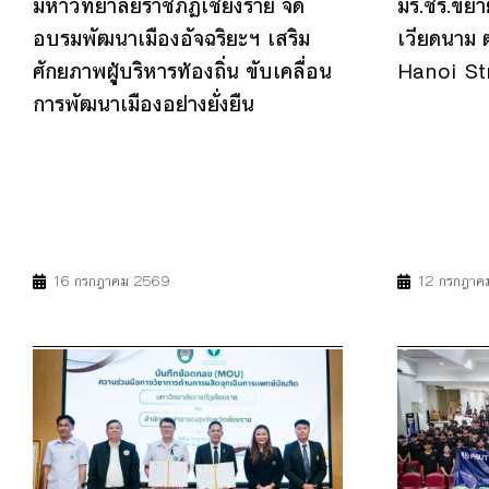
มหาวิทยาลัยราชภัฏเชียงราย จัด
มร.ชร.ขยาย
อบรมพัฒนาเมืองอัจฉริยะฯ เสริม
เวียดนาม 
ศักยภาพผู้บริหารท้องถิ่น ขับเคลื่อน
Hanoi St
การพัฒนาเมืองอย่างยั่งยืน
4
7
9
11
17
4
9
16 กรกฎาคม 2569
12 กรกฎาค