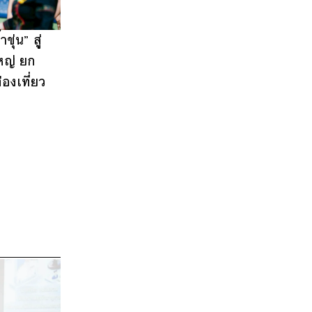
ุ่น” สู่
ใหญ่ ยก
องเที่ยว