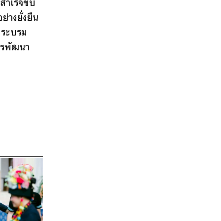
สำเร็จขับ
่างยั่งยืน
พระบรม
ารพัฒนา