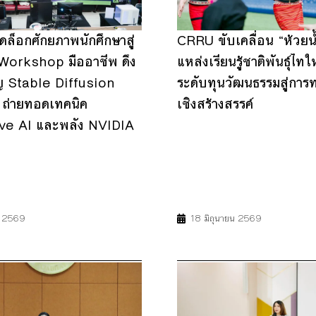
็อกศักยภาพนักศึกษาสู่
CRRU ขับเคลื่อน “ห้วยน้ำข
ด Workshop มืออาชีพ ดึง
แหล่งเรียนรู้ชาติพันธุ์ไท
ชาญ Stable Diffusion
ระดับทุนวัฒนธรรมสู่การท่
 ถ่ายทอดเทคนิค
เชิงสร้างสรรค์
ve AI และพลัง NVIDIA
9
17
4
8
11
17
น 2569
18 มิถุนายน 2569