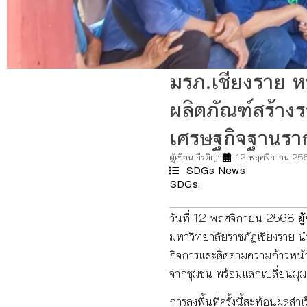
มรภ.เชียงราย หน
ผลิตภัณฑ์สร้าง
เศรษฐกิจฐานรา
ผู้เขียน
กีรติญา
12 พฤศจิกายน 25
SDGs News
SDGs:
11
12
วันที่ 12 พฤศจิกายน 2568
ผ
มหาวิทยาลัยราชภัฏเชียงราย นำค
กิจการและติดตามความก้าวหน้า
จากชุมชน พร้อมแลกเปลี่ยนมุม
การลงพื้นที่ครั้งนี้สะท้อนผลสำ