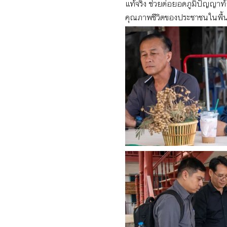
แท้จริง ช่วยต่อยอดภูมิปัญญาท
คุณภาพชีวิตของประชาชนในพื้นที