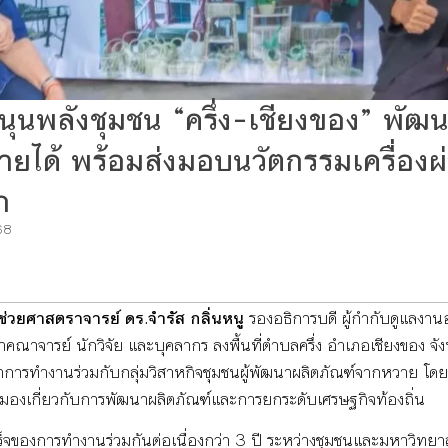
ุนพลังชุมชน “ครึ่ง–เชียงของ” พัฒน
รายได้ พร้อมส่งมอบนวัตกรรมเครื่อง
ก
68
ู้ช่วยศาสตราจารย์ ดร.จำรัส กลิ่นหนู
รองอธิการบดี ผู้กำกับดูแลงา
ณาจารย์ นักวิจัย และบุคลากร ลงพื้นที่ตำบลครึ่ง อำเภอเชียงของ จังห
การทำงานร่วมกับกลุ่มวิสาหกิจชุมชนผู้พัฒนาผลิตภัณฑ์จากหวาย โดยไ
มองเกี่ยวกับการพัฒนาผลิตภัณฑ์และการยกระดับเศรษฐกิจท้องถิ่น
เร็จของการทำงานร่วมกันต่อเนื่องกว่า 3 ปี ระหว่างชุมชนและมหาวิทยาลัย 