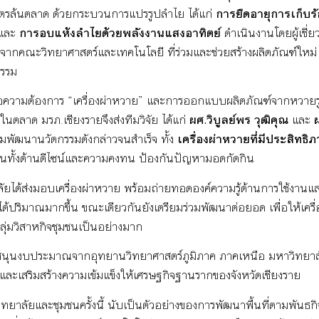
ตรล้นตลาด ด้วยกระบวนการแปรรูปลำไย ได้แก่
การยืดอายุการเก็บร
และ
การอบแห้งลำไยด้วยพลังงานแสงอาทิตย์
ดำเนินงานโดยผู้เชี่
ากคณะวิทยาศาสตร์และเทคโนโลยี ที่ร่วมและช่วยสร้างผลิตภัณฑ์ใหม่ เพิ
ธรรม
อความต้องการ “เครื่องผ่าหวาย” และการออกแบบผลิตภัณฑ์จากหวายร
นตลาด มรภ.เชียงรายจึงส่งทีมวิจัย ได้แก่
ผศ.วิบูลย์พร
วุฒิคุณ
และ
พัฒนานวัตกรรมดังกล่าวจนสำเร็จ ทั้ง
เครื่องผ่าหวายที่มีประสิทธิภ
ด่นทั้งด้านดีไซน์และความคงทน ป้องกันปัญหามอดกัดกิน
ยาลัยได้ส่งมอบเครื่องผ่าหวาย พร้อมถ่ายทอดองค์ความรู้ด้านการใช้งานแล
ได้ปริมาณมากขึ้น ขณะเดียวกันยังเตรียมร่วมพัฒนาต่อยอด เพื่อให้เครื่อ
ุ่มวิสาหกิจชุมชนเป็นอย่างมาก
บสนุนงบประมาณจากอุทยานวิทยาศาสตร์ภูมิภาค ภาคเหนือ มหาวิทยาลั
่ และเสริมสร้างความเข้มแข็งให้เศรษฐกิจฐานรากของจังหวัดเชียงราย
ยาลัยและชุมชนครั้งนี้ นับเป็นตัวอย่างของการพัฒนาพื้นที่ตามพันธกิจ