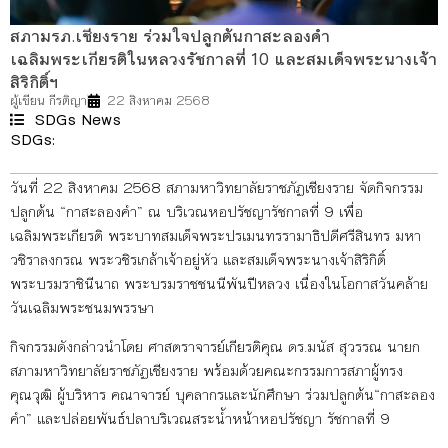
สภามรภ.เชียงราย ร่วมใจปลูกต้นกาสะลองคำ
เฉลิมพระเกียรติในหลวงรัชกาลที่ 10 และสมเด็จพระนางเจ้า
สิริกิติ์ฯ
ผู้เขียน
กีรติญา
22 สิงหาคม 2568
SDGs News
SDGs:
11
13
17
วันที่ 22 สิงหาคม 2568 สภามหาวิทยาลัยราชภัฏเชียงราย จัดกิจกรรม
ปลูกต้น “กาสะลองคำ” ณ บริเวณหอปรัชญารัชกาลที่ 9 เพื่อ
เฉลิมพระเกียรติ พระบาทสมเด็จพระปรเมนทรรามาธิปดีศรีสินทร มหา
วชิราลงกรณ พระวชิรเกล้าเจ้าอยู่หัว และสมเด็จพระนางเจ้าสิริกิติ์
พระบรมราชินีนาถ พระบรมราชชนนีพันปีหลวง เนื่องในโอกาสวันคล้าย
วันเฉลิมพระชนมพรรษา
กิจกรรมดังกล่าวนำโดย ศาสตราจารย์เกียรติคุณ ดร.มนัส สุวรรณ นายก
สภามหาวิทยาลัยราชภัฏเชียงราย พร้อมด้วยคณะกรรมการสภาผู้ทรง
คุณวุฒิ ผู้บริหาร คณาจารย์ บุคลากรและนักศึกษา ร่วมปลูกต้น“กาสะลอง
คำ” และปล่อยพันธ์ปลาบริเวณสระน้ำหน้าหอปรัชญา รัชกาลที่ 9