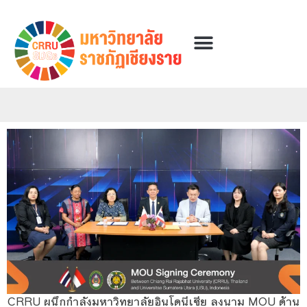
CRRU ผนึกกำลังมหาวิทยาลัยอินโดนีเซีย ลงนาม MOU ด้าน