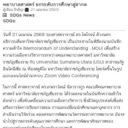
พยาบาลศาสตร์ ยกระดับการศึกษาสู่สากล
ผู้เขียน
กีรติญา
21 เมษายน 2569
SDGs News
SDGs:
3
4
9
17
วันที่ 21 เมษายน 2569 รองศาสตราจารย์ ดร.ไพโรจน์ ด้วงนคร
อธิการบดีมหาวิทยาลัยราชภัฏเชียงราย เป็นประธานในพิธีลงนามบันทึก
ความเข้าใจ (Memorandum of Understanding : MOU) เพื่อสร้าง
ความร่วมมือทางวิชาการระหว่างคณะพยาบาลศาสตร์ มหาวิทยาลัย
ราชภัฏเชียงราย กับ Universitas Sumatera Utara (USU) สาธารณรัฐ
อินโดนีเซีย ณ ห้องสตูดิโอ มหาวิทยาลัยราชภัฏเชียงราย โดยจัดขึ้นในรูป
แบบออนไลน์ผ่านระบบ Zoom Video Conferencing
ในการนี้ ศาสตราจารย์ ดร.เกษราวัลณ์ นิลวรางกูร คณบดีคณะพยาบาล
ศาสตร์ มหาวิทยาลัยราชภัฏเชียงราย ได้ร่วมลงนามในบันทึกความเข้าใจ
ดังกล่าว เพื่อขับเคลื่อนความร่วมมือทางวิชาการ ซึ่งมีวัตถุประสงค์เพื่อส่ง
เสริมการจัดการเรียนการสอน การแลกเปลี่ยนนักศึกษาและบุคลากร การ
ดำเนินงานวิจัยร่วม ตลอดจนการพัฒนานวัตกรรมทางการพยาบาล อันจะ
นำไปสู่การยกระดับคุณภาพการศึกษา และการพัฒนาศักยภาพของ
คณาจารย์และนักศึกษาในระดับนานาชาติ