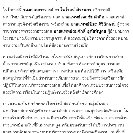
ในโอกาสนี้
รองศาสตราจารย์ ดร.ไพโรจน์ ด้วงนคร
อธิการบดี
มหาวิทยาลัยราชภัฏเชียงราย และ
นายแพทย์เอกชัย คำลือ
นายแพทย์
สาธารณสุขจังหวัดเชียงราย พร้อมด้วย
นายแพทย์ปิยะ ศิริลักษณ
์ ผู้ตรวจ
ราชการกระทรวงสาธารณสุข
นายแพทย์สมศักดิ์ อุทัยพิบูลย
ผู้อํานวยการ
โรงพยาบาลเชียงรายประชานุเคราะห์ และคณะผู้บริหารจากทั้งสองหน่วย
งาน ร่วมเป็นสักขีพยานในพิธีลงนามความร่วมมือ
ความร่วมมือครั้งนี้มีเป้าหมายในการสนับสนุนการจัดการเรียนการสอน
ด้านการแพทย์ฉุกเฉินอย่างรอบด้าน ทั้งการพัฒนาหลักสูตร การแลก
เปลี่ยนองค์ความรู้และบุคลากร การสนับสนุนห้องปฏิบัติการ เครื่องมือ
และอุปกรณ์ที่จำเป็นสำหรับการเรียนการสอน รวมถึงการส่งเสริมการฝึก
ปฏิบัติในสถานบริการสาธารณสุข เพื่อให้นักศึกษาได้รับประสบการณ์ตรง
และมีความพร้อมในการปฏิบัติงานจริงหลังสำเร็จการศึกษา
การลงนามบันทึกข้อตกลงในครั้งนี้ สะท้อนถึงความมุ่งมั่นของ
มหาวิทยาลัยราชภัฏเชียงรายและสำนักงานสาธารณสุขจังหวัดเชียงราย ใน
การสร้างเครือข่ายความร่วมมือทางวิชาการที่เข้มแข็ง พัฒนาบุคลากรด้าน
การแพทย์ฉุกเฉินที่มีสมรรถนะสูง พร้อมรองรับการให้บริการประชาชน
และยกระดับคุณภาพระบบบริการสุขภาพของจังหวัดเชียงรายและพื้นที่